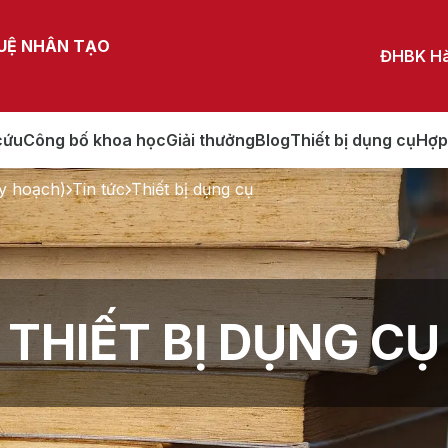
TUỆ NHÂN TẠO
ĐHBK Hà
cứu
Công bố khoa học
Giải thưởng
Blog
Thiết bị dụng cụ
Hợp
y hoạch)
Tin tức
Thiết bị dụng cụ
THIẾT BỊ DỤNG CỤ