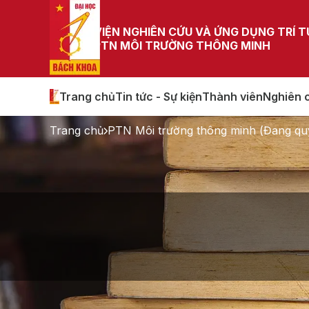
VIỆN NGHIÊN CỨU VÀ ỨNG DỤNG TRÍ 
PTN MÔI TRƯỜNG THÔNG MINH
Trang chủ
Tin tức - Sự kiện
Thành viên
Nghiên 
Trang chủ
PTN Môi trường thông minh (Đang qu