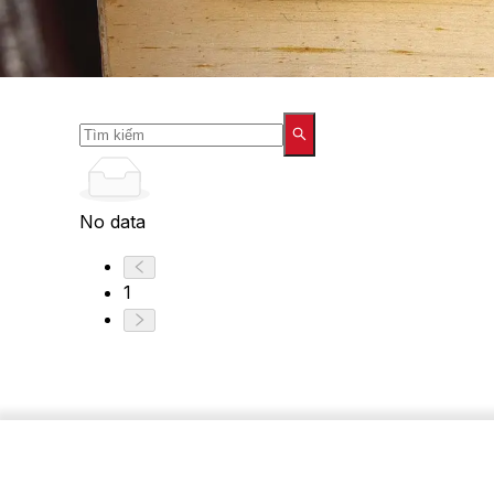
No data
1