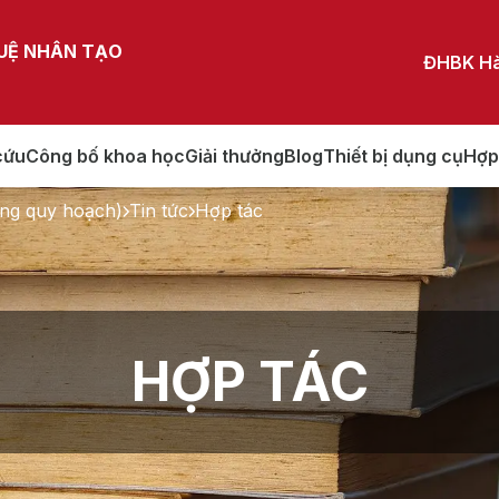
TUỆ NHÂN TẠO
ĐHBK Hà
cứu
Công bố khoa học
Giải thưởng
Blog
Thiết bị dụng cụ
Hợp
ng quy hoạch)
Tin tức
Hợp tác
HỢP TÁC