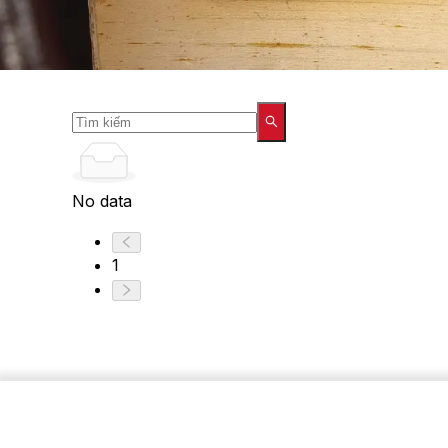
No data
1