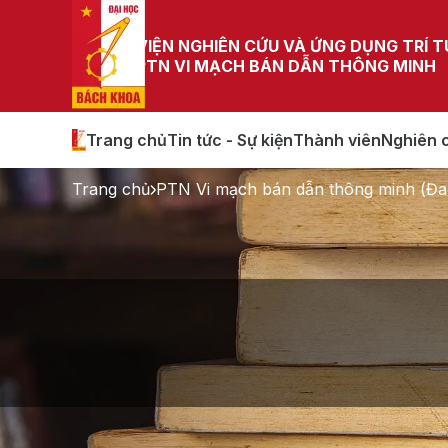
VIỆN NGHIÊN CỨU VÀ ỨNG DỤNG TRÍ 
PTN VI MẠCH BÁN DẪN THÔNG MINH
Trang chủ
Tin tức - Sự kiện
Thành viên
Nghiên 
Trang chủ
PTN Vi mạch bán dẫn thông minh (Đa