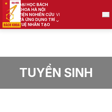
ĐẠI HỌC BÁCH
KHOA HÀ NỘI
VIỆN NGHIÊN CỨU
VI
VÀ ỨNG DỤNG TRÍ
TUỆ NHÂN TẠO
Trang chủ
Viện Nghiên cứu và Ứng dụng trí tuệ nhân tạo
Tin tức
Tuyển sinh
TUYỂN SINH