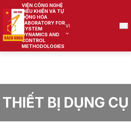
VIỆN CÔNG NGHỆ
ĐIỀU KHIỂN VÀ TỰ
ĐỘNG HÓA
LABORATORY FOR
VI
SYSTEM
DYNAMICS AND
CONTROL
METHODOLOGIES
Trang chủ
Laboratory for System Dynamics and Control
Methodologies (Đang quy hoạch)
Tin tức
Thiết bị dụng cụ
THIẾT BỊ DỤNG CỤ