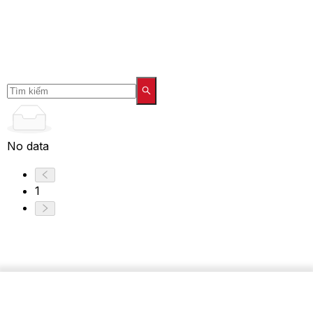
No data
1