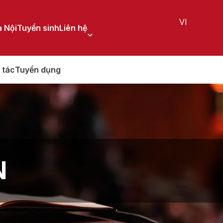
VI
 Nội
Tuyển sinh
Liên hệ
 tác
Tuyển dụng
N