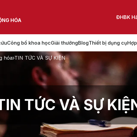
ĐHBK Hà
ĐỘNG HÓA
cứu
Công bố khoa học
Giải thưởng
Blog
Thiết bị dụng cụ
Hợp
g hóa
TIN TỨC VÀ SỰ KIỆN
TIN TỨC VÀ SỰ KIỆ