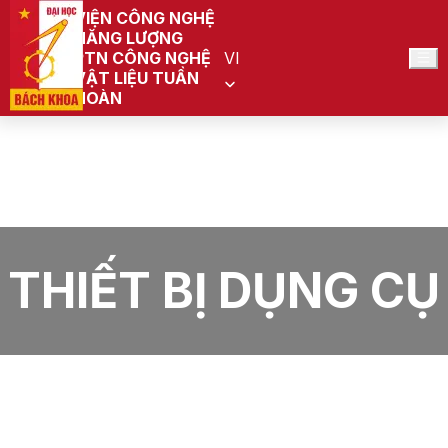
VIỆN CÔNG NGHỆ
NĂNG LƯỢNG
PTN CÔNG NGHỆ
VI
VẬT LIỆU TUẦN
HOÀN
Trang chủ
PTN Công nghệ Vật liệu tuần hoàn (Đang quy
hoạch)
Tin tức
Thiết bị dụng cụ
THIẾT BỊ DỤNG CỤ