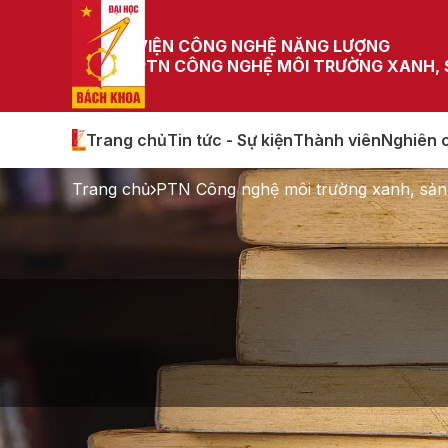
VIỆN CÔNG NGHỆ NĂNG LƯỢNG
PTN CÔNG NGHỆ MÔI TRƯỜNG XANH,
Trang chủ
Tin tức - Sự kiện
Thành viên
Nghiên 
Trang chủ
PTN Công nghệ môi trường xanh, sản