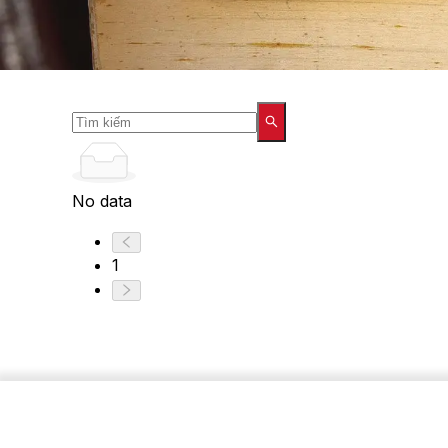
No data
1