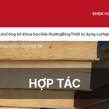
ĐHBK Hà
cứu
Công bố khoa học
Giải thưởng
Blog
Thiết bị dụng cụ
Hợp
hoạch)
Tin tức
Hợp tác
HỢP TÁC