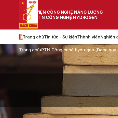
VIỆN CÔNG NGHỆ NĂNG LƯỢNG
PTN CÔNG NGHỆ HYDROGEN
Trang chủ
Tin tức - Sự kiện
Thành viên
Nghiên 
Trang chủ
PTN Công nghệ hydrogen (Đang quy 