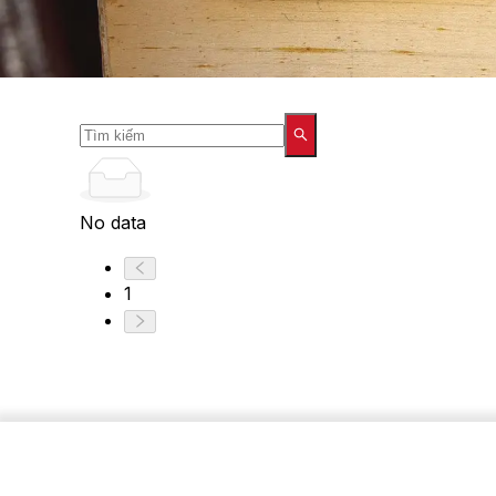
No data
1