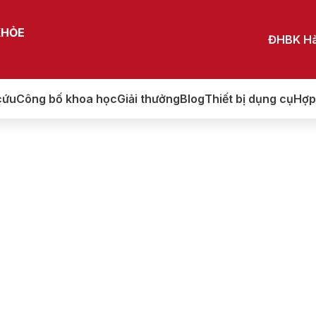
KHỎE
ĐHBK Hà
cứu
Công bố khoa học
Giải thưởng
Blog
Thiết bị dụng cụ
Hợp