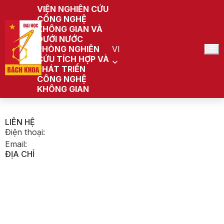
VIỆN NGHIÊN CỨU
CÔNG NGHỆ
KHÔNG GIAN VÀ
DƯỚI NƯỚC
PHÒNG NGHIÊN
VI
CỨU TÍCH HỢP VÀ
PHÁT TRIỂN
CÔNG NGHỆ
KHÔNG GIAN
LIÊN HỆ
Điện thoại
:
Email
:
ĐỊA CHỈ