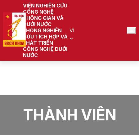
VIỆN NGHIÊN CỨU
CÔNG NGHỆ
KHÔNG GIAN VÀ
DƯỚI NƯỚC
PHÒNG NGHIÊN
VI
CỨU TÍCH HỢP VÀ
PHÁT TRIỂN
CÔNG NGHỆ DƯỚI
NƯỚC
Trang chủ
Phòng nghiên cứu Tích hợp và phát triển Công nghệ
Dưới nước
Thành viên
THÀNH VIÊN