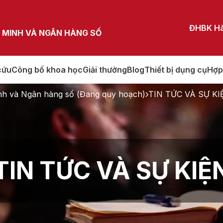
ĐHBK Hà
 MINH VÀ NGÂN HÀNG SỐ
cứu
Công bố khoa học
Giải thưởng
Blog
Thiết bị dụng cụ
Hợp
nh và Ngân hàng số (Đang quy hoạch)
TIN TỨC VÀ SỰ KI
TIN TỨC VÀ SỰ KIỆ