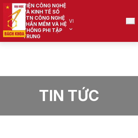
VIỆN CÔNG NGHỆ
VÀ KINH TẾ SỐ
PTN CÔNG NGHỆ
VI
PHẦN MỀM VÀ HỆ
THỐNG PHI TẬP
TRUNG
Trang chủ
PTN Công nghệ Phần mềm và Hệ thống Phi tập
trung (Đang quy hoạch)
Tin Tức
TIN TỨC