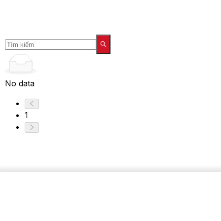
No data
1