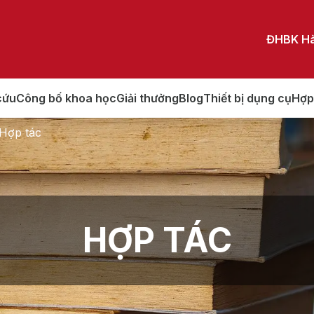
ĐHBK Hà
cứu
Công bố khoa học
Giải thưởng
Blog
Thiết bị dụng cụ
Hợp
Hợp tác
HỢP TÁC