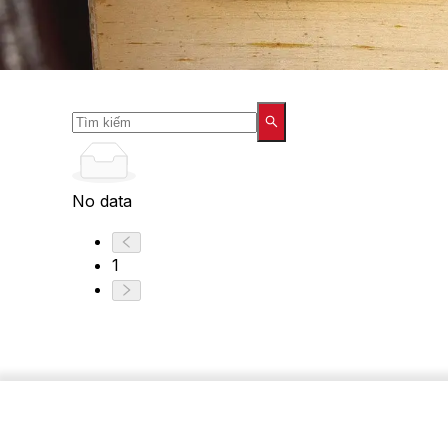
No data
1