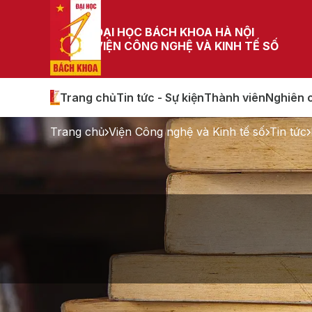
ĐẠI HỌC BÁCH KHOA HÀ NỘI
VIỆN CÔNG NGHỆ VÀ KINH TẾ SỐ
Trang chủ
Tin tức - Sự kiện
Thành viên
Nghiên 
Trang chủ
Viện Công nghệ và Kinh tế số
Tin tức