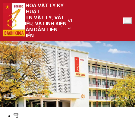
KHOA VẬT LÝ KỸ
THUẬT
PTN VẬT LÝ, VÂT
VI
LIỆU, VÀ LINH KIỆN
BÁN DẪN TIÊN
TIẾN
Preview
1