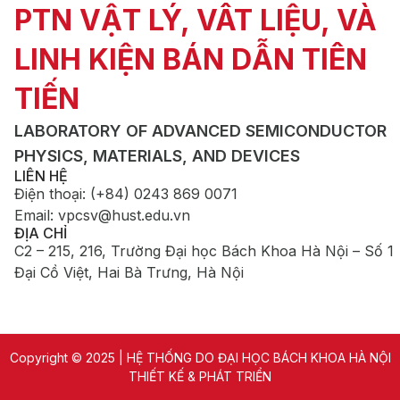
PTN VẬT LÝ, VÂT LIỆU, VÀ
LINH KIỆN BÁN DẪN TIÊN
TIẾN
LABORATORY OF ADVANCED SEMICONDUCTOR
PHYSICS, MATERIALS, AND DEVICES
LIÊN HỆ
Điện thoại
:
(+84) 0243 869 0071
Email
:
vpcsv@hust.edu.vn
ĐỊA CHỈ
C2 – 215, 216, Trường Đại học Bách Khoa Hà Nội – Số 1
Đại Cồ Việt, Hai Bà Trưng, Hà Nội
Copyright © 2025 | HỆ THỐNG DO ĐẠI HỌC BÁCH KHOA HÀ NỘI
THIẾT KẾ & PHÁT TRIỂN