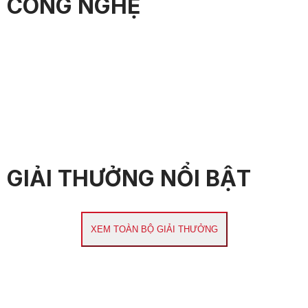
CÔNG NGHỆ
GIẢI THƯỞNG NỔI BẬT
XEM TOÀN BỘ GIẢI THƯỞNG