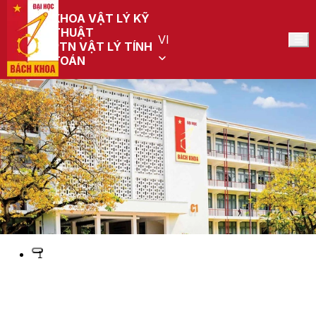
KHOA VẬT LÝ KỸ
THUẬT
VI
PTN VẬT LÝ TÍNH
TOÁN
Preview
1