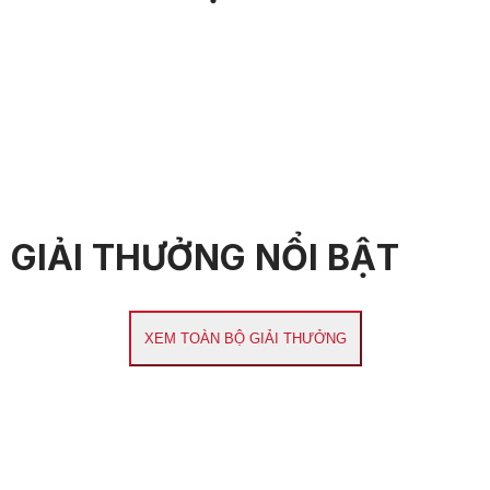
GIẢI THƯỞNG NỔI BẬT
XEM TOÀN BỘ GIẢI THƯỞNG