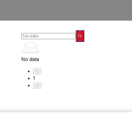
No data
1