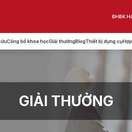
ĐHBK Hà
cứu
Công bố khoa học
Giải thưởng
Blog
Thiết bị dụng cụ
Hợp
GIẢI THƯỞNG