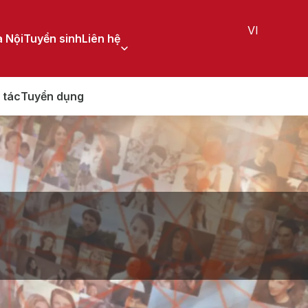
VI
 Nội
Tuyển sinh
Liên hệ
 tác
Tuyển dụng