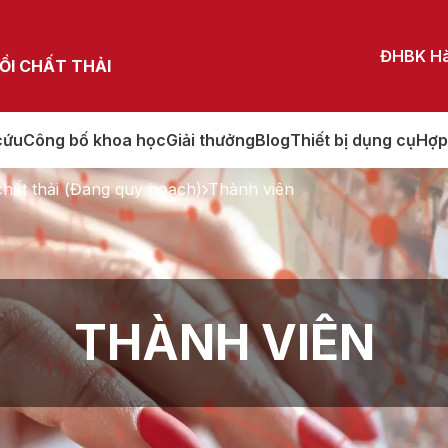
ĐHBK Hà
ỒI CHẤT THẢI
cứu
Công bố khoa học
Giải thưởng
Blog
Thiết bị dụng cụ
Hợp
chất thải (Đang quy hoạch)
Thành viên
THÀNH VIÊN