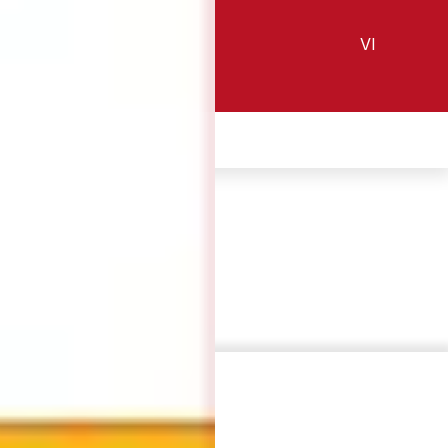
VI
 Nội
Tuyển sinh
Liên hệ
p tác
Tuyển dụng