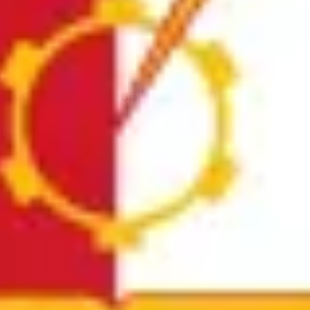
ĐHBK Hà
RỤ
 cứu
Công bố khoa học
Giải thưởng
Blog
Thiết bị dụng cụ
Hợ
1 Đại Cồ Việt, Phường Bạch Mai, TP Hà Nội