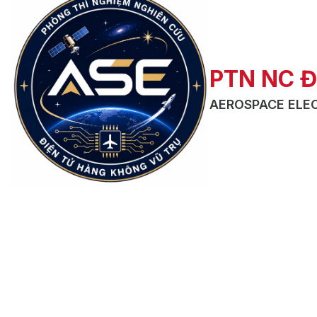
PTN NC Đ
AEROSPACE ELE