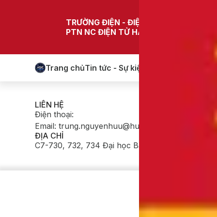
TRƯỜNG ĐIỆN - ĐIỆN TỬ
PTN NC ĐIỆN TỬ HÀNG KHÔNG - VŨ T
Trang chủ
Tin tức - Sự kiện
Thành viên
Nghiên
LIÊN HỆ
Điện thoại
:
Email
:
trung.nguyenhuu@hust.edu.vn
ĐỊA CHỈ
C7-730, 732, 734 Đại học Bách khoa Hà Nội, số 