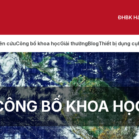
ĐHBK Hà
ên cứu
Công bố khoa học
Giải thưởng
Blog
Thiết bị dụng cụ
C
CÔNG BỐ KHOA HỌ