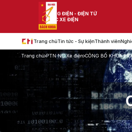
TRƯỜNG ĐIỆN - ĐIỆN TỬ
PTN NC XE ĐIỆN
Trang chủ
Tin tức - Sự kiện
Thành viên
Nghi
Trang chủ
PTN NC Xe điện
CÔNG BỐ KHOA HỌ