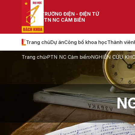
TRƯỜNG ĐIỆN - ĐIỆN TỬ
PTN NC CẢM BIẾN
Trang chủ
Dự án
Công bố khoa học
Thành viên
Trang chủ
PTN NC Cảm biến
NGHIÊN CỨU KH
NG