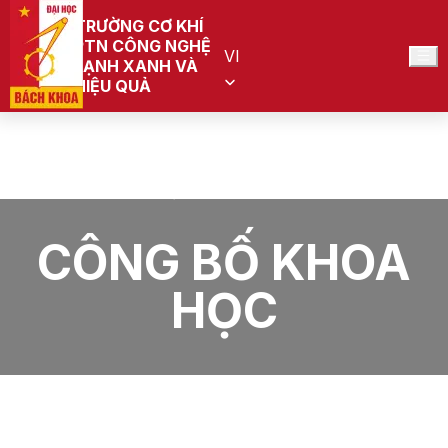
TRƯỜNG CƠ KHÍ
PTN CÔNG NGHỆ
VI
LẠNH XANH VÀ
HIỆU QUẢ
Trang chủ
PTN Công nghệ lạnh xanh và hiệu quả (Đang quy
hoạch)
CÔNG BỐ KHOA HỌC
CÔNG BỐ KHOA
HỌC