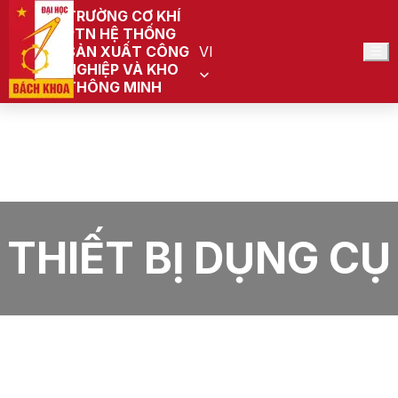
TRƯỜNG CƠ KHÍ
PTN HỆ THỐNG
SẢN XUẤT CÔNG
VI
NGHIỆP VÀ KHO
THÔNG MINH
Trang chủ
PTN Hệ thống sản xuất công nghiệp và kho thông
minh (Đang quy hoạch)
Tin tức
Thiết bị dụng cụ
THIẾT BỊ DỤNG CỤ