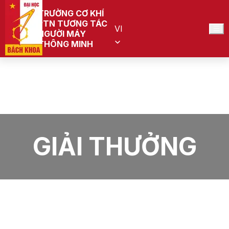
TRƯỜNG CƠ KHÍ
PTN TƯƠNG TÁC
VI
NGƯỜI MÁY
THÔNG MINH
Trang chủ
PTN Tương tác người máy thông minh (Đang quy
hoạch)
Giải thưởng
GIẢI THƯỞNG