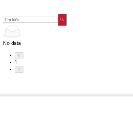
No data
1