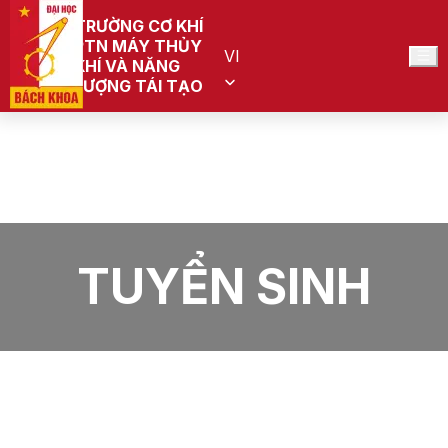
TRƯỜNG CƠ KHÍ
PTN MÁY THỦY
VI
KHÍ VÀ NĂNG
LƯỢNG TÁI TẠO
Trang chủ
PTN Máy thủy khí và Năng lượng tái tạo (Đang quy
hoạch)
Tin tức
Tuyển sinh
TUYỂN SINH