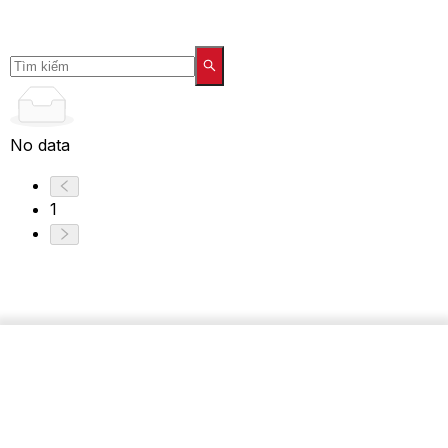
No data
1