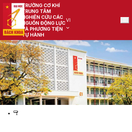
TRƯỜNG CƠ KHÍ
TRUNG TÂM
NGHIÊN CỨU CÁC
VI
NGUỒN ĐỘNG LỰC
VÀ PHƯƠNG TIỆN
TỰ HÀNH
Preview
1