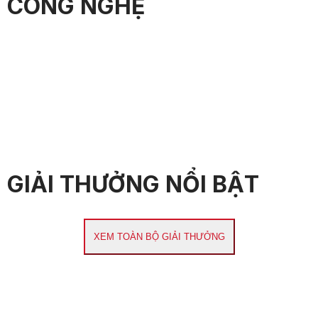
CÔNG NGHỆ
GIẢI THƯỞNG NỔI BẬT
XEM TOÀN BỘ GIẢI THƯỞNG