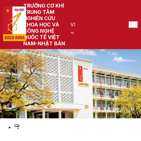
TRƯỜNG CƠ KHÍ
TRUNG TÂM
NGHIÊN CỨU
KHOA HỌC VÀ
VI
CÔNG NGHỆ
QUỐC TẾ VIỆT
NAM-NHẬT BẢN
Preview
1