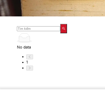
No data
1