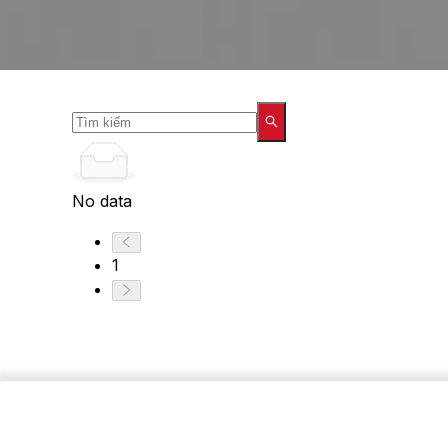
No data
1