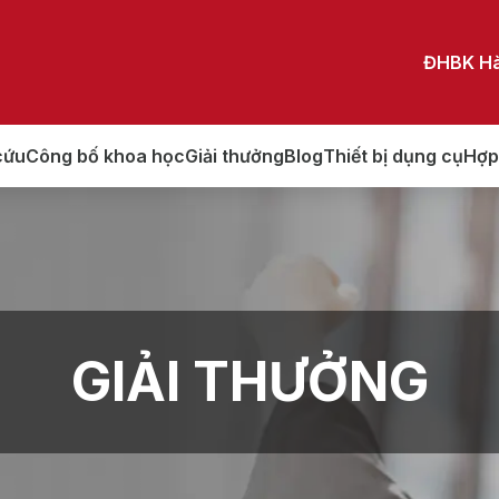
ĐHBK Hà
cứu
Công bố khoa học
Giải thưởng
Blog
Thiết bị dụng cụ
Hợp
GIẢI THƯỞNG