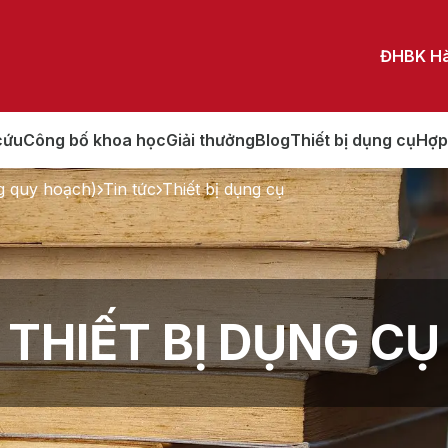
ĐHBK Hà
cứu
Công bố khoa học
Giải thưởng
Blog
Thiết bị dụng cụ
Hợp
g quy hoạch)
Tin tức
Thiết bị dụng cụ
THIẾT BỊ DỤNG CỤ