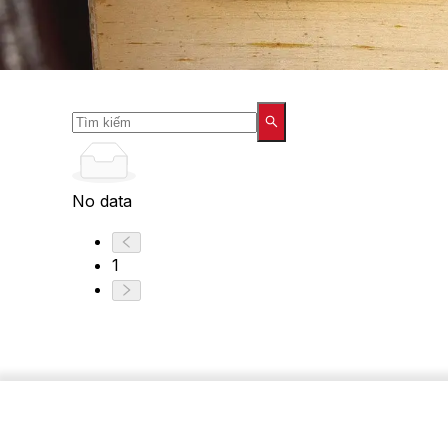
No data
1