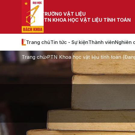
TRƯỜNG VẬT LIỆU
PTN KHOA HỌC VẬT LIỆU TÍNH TOÁN
Trang chủ
Tin tức - Sự kiện
Thành viên
Nghiên 
Trang chủ
PTN Khoa học vật liệu tính toán (Đan