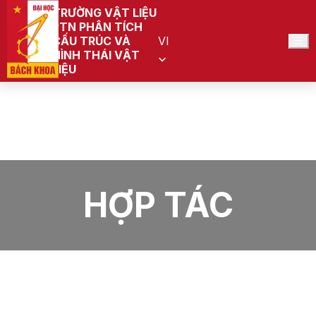
TRƯỜNG VẬT LIỆU
PTN PHÂN TÍCH
CẤU TRÚC VÀ
VI
HÌNH THÁI VẬT
LIỆU
Trang chủ
PTN Phân tích cấu trúc và hình thái vật liệu
Tin tức
Hợp tác
HỢP TÁC