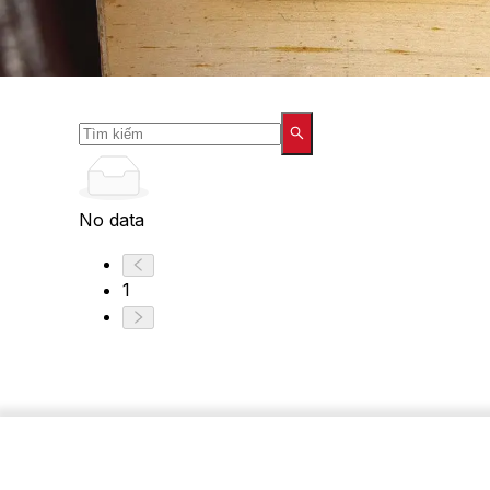
No data
1