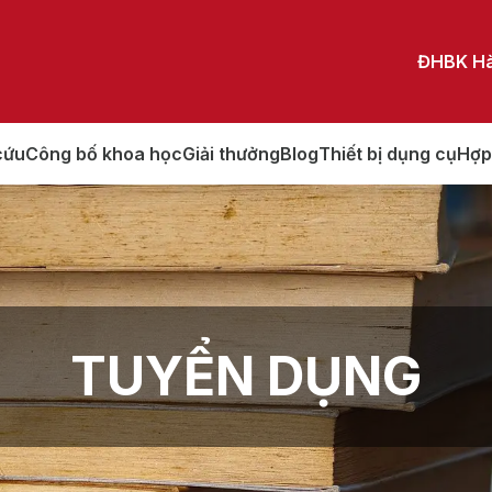
ĐHBK Hà
cứu
Công bố khoa học
Giải thưởng
Blog
Thiết bị dụng cụ
Hợp
TUYỂN DỤNG