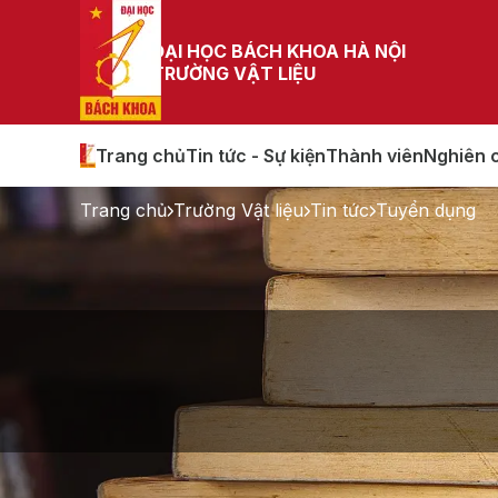
ĐẠI HỌC BÁCH KHOA HÀ NỘI
TRƯỜNG VẬT LIỆU
Trang chủ
Tin tức - Sự kiện
Thành viên
Nghiên 
Trang chủ
Trường Vật liệu
Tin tức
Tuyển dụng