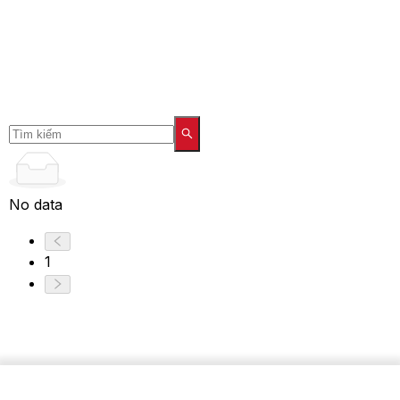
No data
1