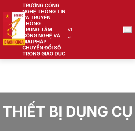
TRƯỜNG CÔNG
NGHỆ THÔNG TIN
VÀ TRUYỀN
THÔNG
TRUNG TÂM
VI
CÔNG NGHỆ VÀ
GIẢI PHÁP
CHUYỂN ĐỔI SỐ
TRONG GIÁO DỤC
Trang chủ
Trung tâm Công nghệ và Giải pháp chuyển đổi số
trong giáo dục
Tin tức
Thiết bị dụng cụ
THIẾT BỊ DỤNG CỤ