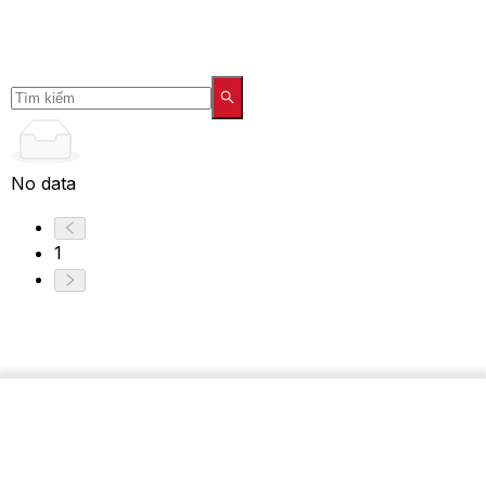
No data
1