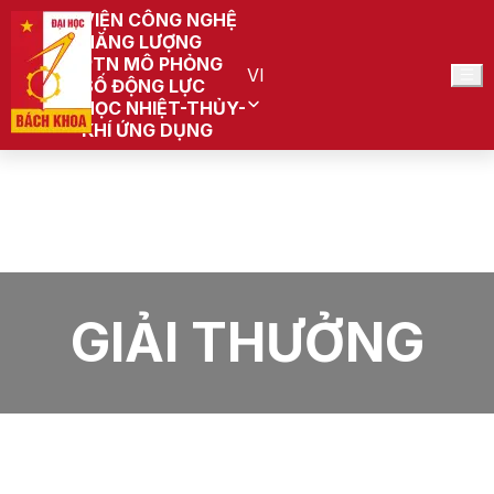
VIỆN CÔNG NGHỆ
NĂNG LƯỢNG
PTN MÔ PHỎNG
VI
SỐ ĐỘNG LỰC
HỌC NHIỆT-THỦY-
KHÍ ỨNG DỤNG
Trang chủ
PTN Mô phỏng số Động lực học Nhiệt-Thủy-Khí
ứng dụng (Đang quy hoạch)
Giải thưởng
GIẢI THƯỞNG