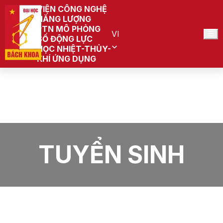
VIỆN CÔNG NGHỆ
NĂNG LƯỢNG
PTN MÔ PHỎNG
VI
SỐ ĐỘNG LỰC
HỌC NHIỆT-THỦY-
KHÍ ỨNG DỤNG
Trang chủ
PTN Mô phỏng số Động lực học Nhiệt-Thủy-Khí
ứng dụng (Đang quy hoạch)
Tin tức
Tuyển sinh
TUYỂN SINH