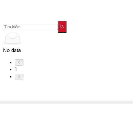
No data
1