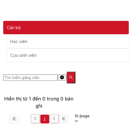
Cán bộ
Học viên
Cựu sinh viên
Hiển thị từ
1
đến
0
trong
0
bản
ghi
10 /page
1