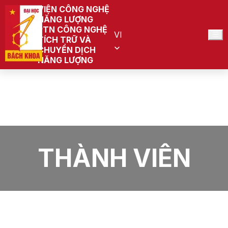
VIỆN CÔNG NGHỆ
NĂNG LƯỢNG
PTN CÔNG NGHỆ
VI
TÍCH TRỮ VÀ
CHUYỂN DỊCH
NĂNG LƯỢNG
Trang chủ
PTN Công nghệ tích trữ và chuyển dịch năng lượng
(Đang quy hoạch)
Thành viên
THÀNH VIÊN