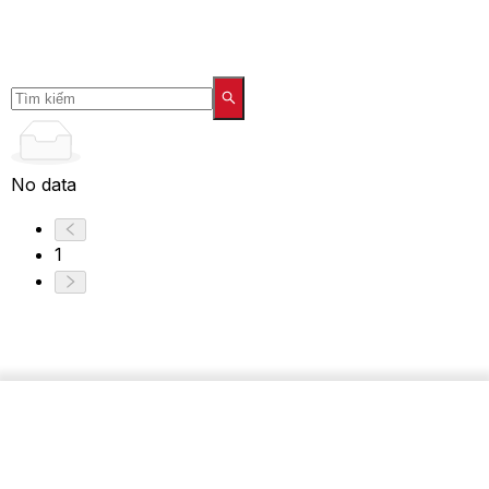
No data
1