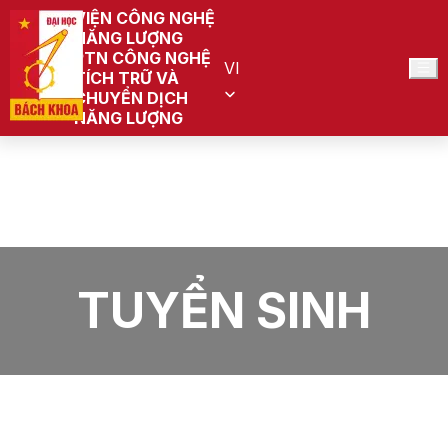
VIỆN CÔNG NGHỆ
NĂNG LƯỢNG
PTN CÔNG NGHỆ
VI
TÍCH TRỮ VÀ
CHUYỂN DỊCH
NĂNG LƯỢNG
Trang chủ
PTN Công nghệ tích trữ và chuyển dịch năng lượng
(Đang quy hoạch)
Tin tức
Tuyển sinh
TUYỂN SINH