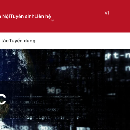
VI
 Nội
Tuyển sinh
Liên hệ
 tác
Tuyển dụng
C