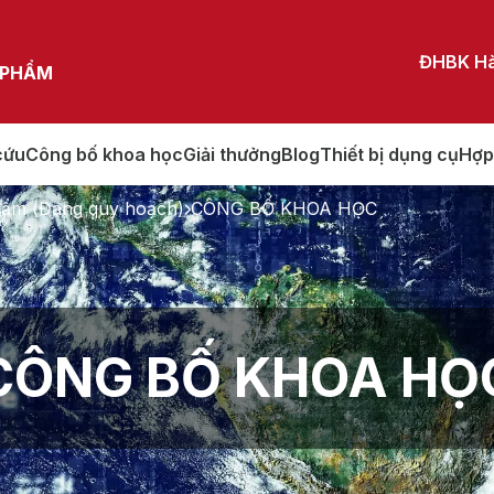
ĐHBK Hà
 PHẨM
cứu
Công bố khoa học
Giải thưởng
Blog
Thiết bị dụng cụ
Hợp
ẩm (Đang quy hoạch)
CÔNG BỐ KHOA HỌC
CÔNG BỐ KHOA HỌ