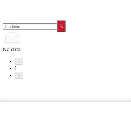
No data
1