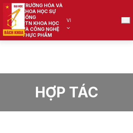
TRƯỜNG HÓA VÀ
KHOA HỌC SỰ
SỐNG
VI
PTN KHOA HỌC
VÀ CÔNG NGHỆ
THỰC PHẨM
Trang chủ
PTN Khoa học và công nghệ Thực phẩm (Đang quy
hoạch)
Tin tức
Hợp tác
HỢP TÁC