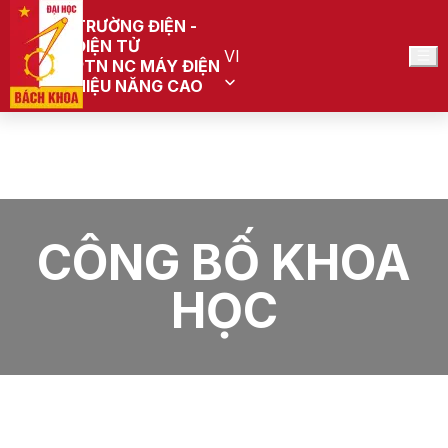
TRƯỜNG ĐIỆN -
ĐIỆN TỬ
VI
PTN NC MÁY ĐIỆN
HIỆU NĂNG CAO
Trang chủ
PTN NC Máy điện hiệu năng cao
CÔNG BỐ KHOA HỌC
CÔNG BỐ KHOA
HỌC