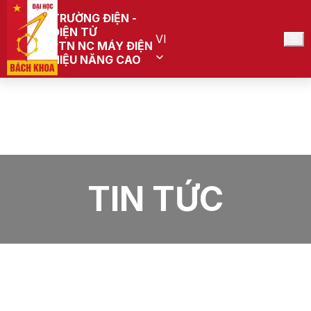
TRƯỜNG ĐIỆN -
ĐIỆN TỬ
VI
PTN NC MÁY ĐIỆN
HIỆU NĂNG CAO
Trang chủ
PTN NC Máy điện hiệu năng cao
Tin Tức
TIN TỨC