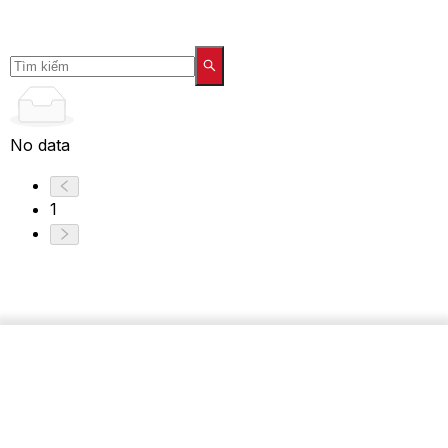
No data
1