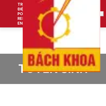
TRƯỜNG ĐIỆN -
ĐIỆN TỬ
POWER GRID AND
VI
RENEWABLE
ENERGY LAB
Trang chủ
PTN NC Hệ thống điện và năng lượng tái tạo
Tin tức
Tuyển sinh
TUYỂN SINH