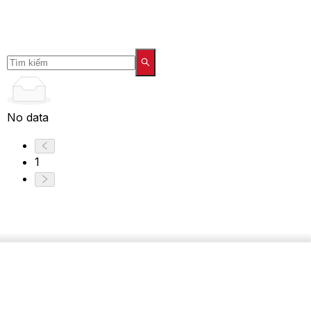
No data
1