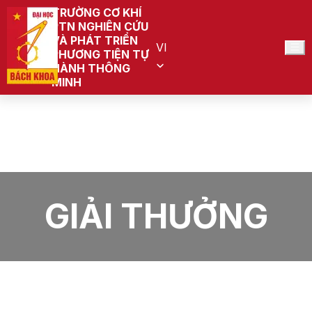
TRƯỜNG CƠ KHÍ
PTN NGHIÊN CỨU
VÀ PHÁT TRIỂN
VI
PHƯƠNG TIỆN TỰ
HÀNH THÔNG
MINH
Trang chủ
PTN Nghiên cứu và Phát triển Phương tiện tự hành
thông minh
Giải thưởng
GIẢI THƯỞNG