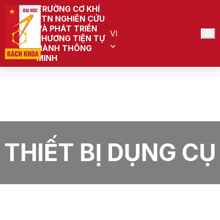
TRƯỜNG CƠ KHÍ
PTN NGHIÊN CỨU
VÀ PHÁT TRIỂN
VI
PHƯƠNG TIỆN TỰ
HÀNH THÔNG
MINH
Trang chủ
PTN Nghiên cứu và Phát triển Phương tiện tự hành
thông minh
Tin tức
Thiết bị dụng cụ
THIẾT BỊ DỤNG CỤ