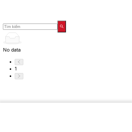
No data
1