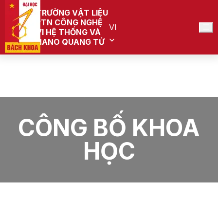
TRƯỜNG VẬT LIỆU
PTN CÔNG NGHỆ
VI
VI HỆ THỐNG VÀ
NANO QUANG TỬ
Trang chủ
PTN Công nghệ vi hệ thống và nano quang tử (Đang
quy hoạch)
CÔNG BỐ KHOA HỌC
CÔNG BỐ KHOA
HỌC