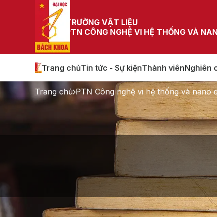
TRƯỜNG VẬT LIỆU
PTN CÔNG NGHỆ VI HỆ THỐNG VÀ NA
Trang chủ
Tin tức - Sự kiện
Thành viên
Nghiên 
Trang chủ
PTN Công nghệ vi hệ thống và nano 