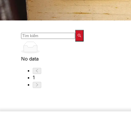
No data
1