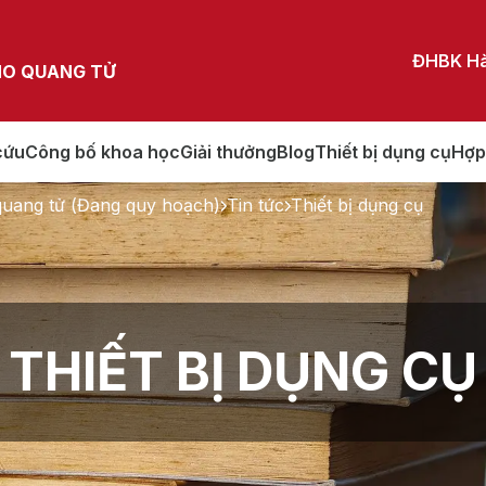
ĐHBK Hà
NO QUANG TỬ
cứu
Công bố khoa học
Giải thưởng
Blog
Thiết bị dụng cụ
Hợp
quang tử (Đang quy hoạch)
Tin tức
Thiết bị dụng cụ
THIẾT BỊ DỤNG CỤ