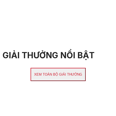
GIẢI THƯỞNG NỔI BẬT
XEM TOÀN BỘ GIẢI THƯỞNG