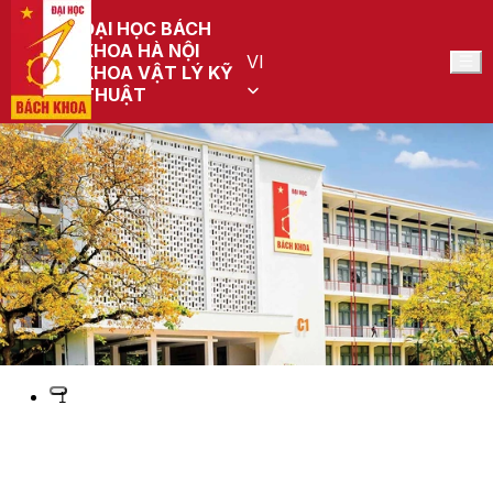
ĐẠI HỌC BÁCH
KHOA HÀ NỘI
VI
KHOA VẬT LÝ KỸ
THUẬT
Preview
1