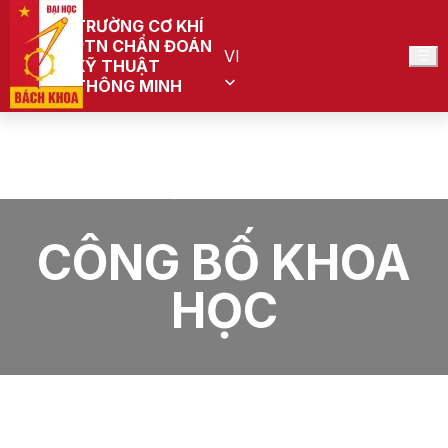
TRƯỜNG CƠ KHÍ
PTN CHẨN ĐOÁN
VI
KỸ THUẬT
THÔNG MINH
Trang chủ
PTN Chẩn đoán kỹ thuật thông minh (Đang quy
hoạch)
CÔNG BỐ KHOA HỌC
CÔNG BỐ KHOA
HỌC