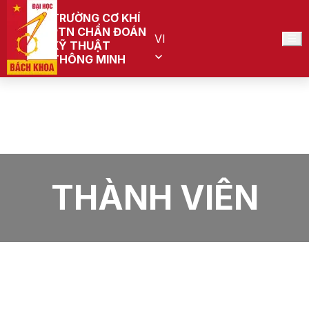
TRƯỜNG CƠ KHÍ
PTN CHẨN ĐOÁN
VI
KỸ THUẬT
THÔNG MINH
Trang chủ
PTN Chẩn đoán kỹ thuật thông minh (Đang quy
hoạch)
Thành viên
THÀNH VIÊN