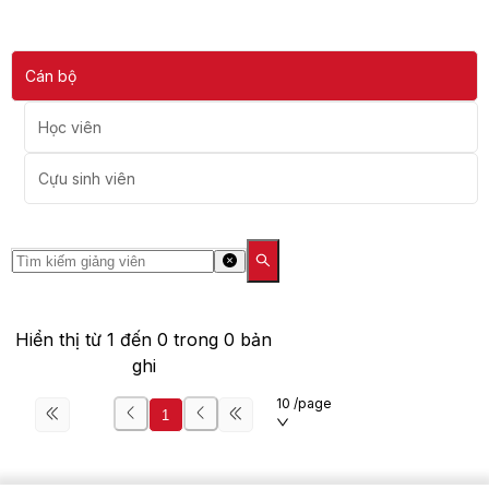
Cán bộ
Học viên
Cựu sinh viên
Hiển thị từ
1
đến
0
trong
0
bản
ghi
10 /page
1