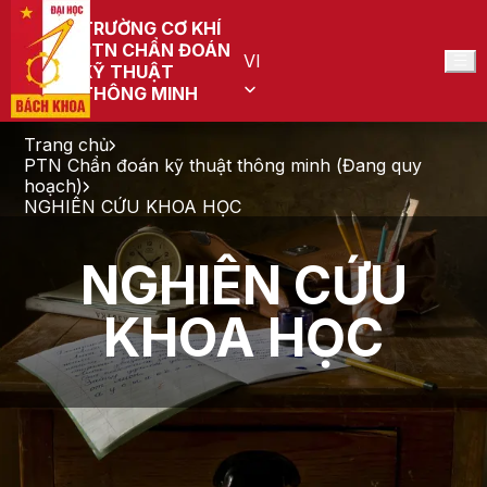
TRƯỜNG CƠ KHÍ
PTN CHẨN ĐOÁN
VI
KỸ THUẬT
THÔNG MINH
Trang chủ
PTN Chẩn đoán kỹ thuật thông minh (Đang quy
hoạch)
NGHIÊN CỨU KHOA HỌC
NGHIÊN CỨU
KHOA HỌC